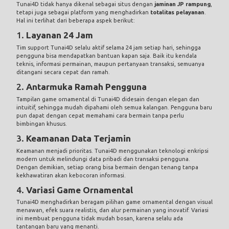
Tunai4D tidak hanya dikenal sebagai situs dengan
jaminan JP rampung
,
tetapi juga sebagai platform yang menghadirkan
totalitas pelayanan
.
Hal ini terlihat dari beberapa aspek berikut:
1.
Layanan 24 Jam
Tim support Tunai4D selalu aktif selama 24 jam setiap hari, sehingga
pengguna bisa mendapatkan bantuan kapan saja. Baik itu kendala
teknis, informasi permainan, maupun pertanyaan transaksi, semuanya
ditangani secara cepat dan ramah.
2.
Antarmuka Ramah Pengguna
Tampilan game ornamental di Tunai4D didesain dengan elegan dan
intuitif, sehingga mudah dipahami oleh semua kalangan. Pengguna baru
pun dapat dengan cepat memahami cara bermain tanpa perlu
bimbingan khusus.
3.
Keamanan Data Terjamin
Keamanan menjadi prioritas. Tunai4D menggunakan teknologi enkripsi
modern untuk melindungi data pribadi dan transaksi pengguna.
Dengan demikian, setiap orang bisa bermain dengan tenang tanpa
kekhawatiran akan kebocoran informasi.
4.
Variasi Game Ornamental
Tunai4D menghadirkan beragam pilihan game ornamental dengan visual
menawan, efek suara realistis, dan alur permainan yang inovatif. Variasi
ini membuat pengguna tidak mudah bosan, karena selalu ada
tantangan baru yang menanti.