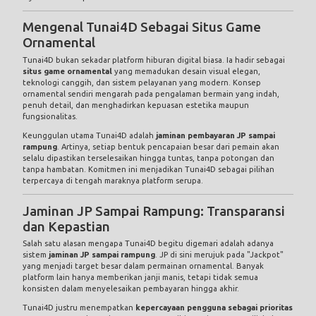
Mengenal Tunai4D Sebagai Situs Game
Ornamental
Tunai4D bukan sekadar platform hiburan digital biasa. Ia hadir sebagai
situs game ornamental
yang memadukan desain visual elegan,
teknologi canggih, dan sistem pelayanan yang modern. Konsep
ornamental sendiri mengarah pada pengalaman bermain yang indah,
penuh detail, dan menghadirkan kepuasan estetika maupun
fungsionalitas.
Keunggulan utama Tunai4D adalah
jaminan pembayaran JP sampai
rampung
. Artinya, setiap bentuk pencapaian besar dari pemain akan
selalu dipastikan terselesaikan hingga tuntas, tanpa potongan dan
tanpa hambatan. Komitmen ini menjadikan Tunai4D sebagai pilihan
terpercaya di tengah maraknya platform serupa.
Jaminan JP Sampai Rampung: Transparansi
dan Kepastian
Salah satu alasan mengapa Tunai4D begitu digemari adalah adanya
sistem
jaminan JP sampai rampung
. JP di sini merujuk pada "Jackpot"
yang menjadi target besar dalam permainan ornamental. Banyak
platform lain hanya memberikan janji manis, tetapi tidak semua
konsisten dalam menyelesaikan pembayaran hingga akhir.
Tunai4D justru menempatkan
kepercayaan pengguna sebagai prioritas