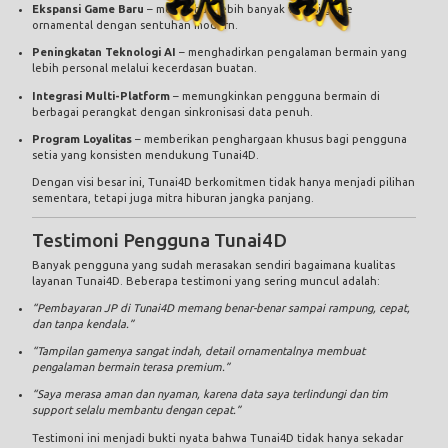
Ekspansi Game Baru
– menambah lebih banyak variasi game
ornamental dengan sentuhan modern.
Peningkatan Teknologi AI
– menghadirkan pengalaman bermain yang
lebih personal melalui kecerdasan buatan.
Integrasi Multi-Platform
– memungkinkan pengguna bermain di
berbagai perangkat dengan sinkronisasi data penuh.
Program Loyalitas
– memberikan penghargaan khusus bagi pengguna
setia yang konsisten mendukung Tunai4D.
Dengan visi besar ini, Tunai4D berkomitmen tidak hanya menjadi pilihan
sementara, tetapi juga mitra hiburan jangka panjang.
Testimoni Pengguna Tunai4D
Banyak pengguna yang sudah merasakan sendiri bagaimana kualitas
layanan Tunai4D. Beberapa testimoni yang sering muncul adalah:
“Pembayaran JP di Tunai4D memang benar-benar sampai rampung, cepat,
dan tanpa kendala.”
“Tampilan gamenya sangat indah, detail ornamentalnya membuat
pengalaman bermain terasa premium.”
“Saya merasa aman dan nyaman, karena data saya terlindungi dan tim
support selalu membantu dengan cepat.”
Testimoni ini menjadi bukti nyata bahwa Tunai4D tidak hanya sekadar