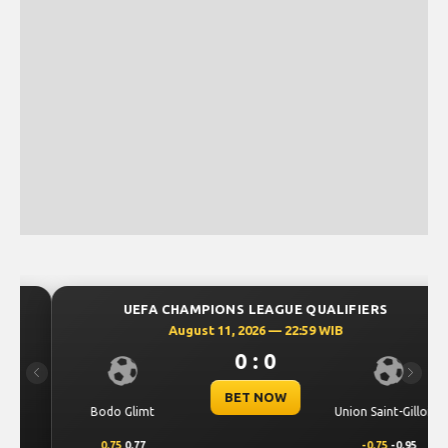
UEFA CHAMPIONS LEAGUE QUALIFIERS
August 11, 2026 — 22:59 WIB
0 : 0
Previous
Next
BET NOW
Bodo Glimt
Union Saint-Gilloise
0.75
0.77
-0.75
-0.95