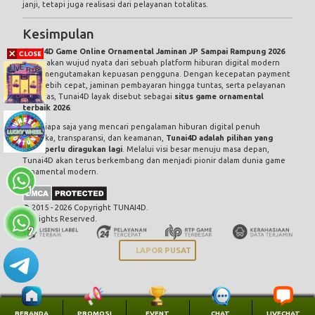
janji, tetapi juga realisasi dari pelayanan totalitas.
Kesimpulan
Tunai4D Game Online Ornamental Jaminan JP Sampai Rampung 2026
merupakan wujud nyata dari sebuah platform hiburan digital modern
yang mengutamakan kepuasan pengguna. Dengan kecepatan payment
yang lebih cepat, jaminan pembayaran hingga tuntas, serta pelayanan
totalitas, Tunai4D layak disebut sebagai
situs game ornamental
terbaik 2026
.
Bagi siapa saja yang mencari pengalaman hiburan digital penuh
estetika, transparansi, dan keamanan,
Tunai4D adalah pilihan yang
tidak perlu diragukan lagi
. Melalui visi besar menuju masa depan,
Tunai4D akan terus berkembang dan menjadi pionir dalam dunia game
ornamental modern.
© 2015 - 2026 Copyright TUNAI4D.
All Rights Reserved.
LAPOR PUSAT
BERANDA
PROMOSI
EVENT
CHAT
LIVECHAT