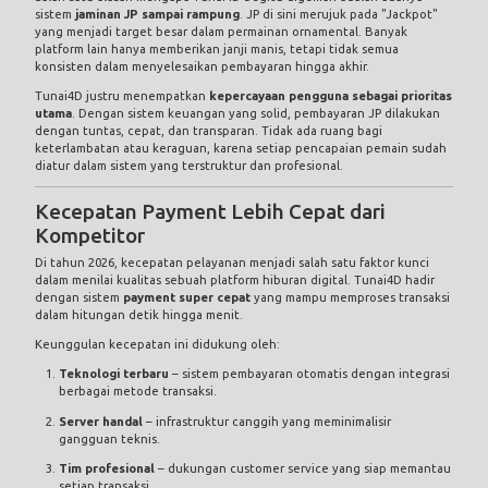
sistem
jaminan JP sampai rampung
. JP di sini merujuk pada "Jackpot"
yang menjadi target besar dalam permainan ornamental. Banyak
platform lain hanya memberikan janji manis, tetapi tidak semua
konsisten dalam menyelesaikan pembayaran hingga akhir.
Tunai4D justru menempatkan
kepercayaan pengguna sebagai prioritas
utama
. Dengan sistem keuangan yang solid, pembayaran JP dilakukan
dengan tuntas, cepat, dan transparan. Tidak ada ruang bagi
keterlambatan atau keraguan, karena setiap pencapaian pemain sudah
diatur dalam sistem yang terstruktur dan profesional.
Kecepatan Payment Lebih Cepat dari
Kompetitor
Di tahun 2026, kecepatan pelayanan menjadi salah satu faktor kunci
dalam menilai kualitas sebuah platform hiburan digital. Tunai4D hadir
dengan sistem
payment super cepat
yang mampu memproses transaksi
dalam hitungan detik hingga menit.
Keunggulan kecepatan ini didukung oleh:
Teknologi terbaru
– sistem pembayaran otomatis dengan integrasi
berbagai metode transaksi.
Server handal
– infrastruktur canggih yang meminimalisir
gangguan teknis.
Tim profesional
– dukungan customer service yang siap memantau
setiap transaksi.