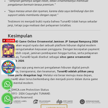
“Tampilan gamenya sangat indah, detail ornamentalnya membuat
pengalaman bermain terasa premium.”
“Saya merasa aman dan nyaman, karena data saya terlindungi dan tim
support selalu membantu dengan cepat.”
Testimoni ini menjadi bukti nyata bahwa Tunai4D tidak hanya sekadar
janji, tetapi juga realisasi dari pelayanan totalitas.
Kesimpulan
Tunai4D Game Online Ornamental Jaminan JP Sampai Rampung 2026
merupakan wujud nyata dari sebuah platform hiburan digital modern
yang mengutamakan kepuasan pengguna. Dengan kecepatan payment
yang lebih cepat, jaminan pembayaran hingga tuntas, serta pelayanan
totalitas, Tunai4D layak disebut sebagai
situs game ornamental
terbaik 2026
.
Bagi siapa saja yang mencari pengalaman hiburan digital penuh
estetika, transparansi, dan keamanan,
Tunai4D adalah pilihan yang
tidak perlu diragukan lagi
. Melalui visi besar menuju masa depan,
Tunai4D akan terus berkembang dan menjadi pionir dalam dunia game
ornamental modern.
© 2015 - 2026 Copyright TUNAI4D.
All Rights Reserved.