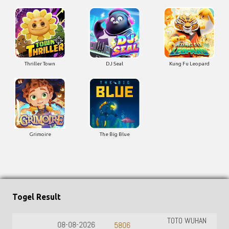
Thriller Town
DJ Seal
Kung Fu Leopard
Grimoire
The Big Blue
Togel Result
TOTO WUHAN
01-01-1970