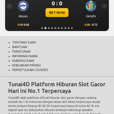
0 : 0
Previous
Next
BET NOW
Alaves
Getafe
0.00
0.62
0.00
-0.72
TENTANG KAMI
BANTUAN
PERATURAN
INFORMASI BANK
HUBUNGI KAMI
KEBIJAKAN PRIVASI
PERSETUJUAN COOKIES
Tunai4D Platform Hiburan Slot Gacor
Hari Ini No.1 Terpercaya
Tunai4D ialah platform official hiburan slot gacor dengan ranking
terbaik No.1 di indonesia dengan akses slot demo terpercaya modal
minim jackpot Pasang 4D 3D 2D terpercaya hanya di tunai 4d. Di era
digital saat ini, kebutuhan hiburan berbasis teknologi semakin
meningkat. Salah satu bentuk hiburan modern yang banyak diminati